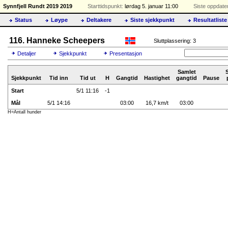
Synnfjell Rundt 2019 2019
Starttidspunkt:
lørdag 5. januar 11:00
Siste oppdater
Status
Løype
Deltakere
Siste sjekkpunkt
Resultatliste
116. Hanneke Scheepers
Sluttplassering: 3
Detaljer
Sjekkpunkt
Presentasjon
Samlet
Sjekkpunkt
Tid inn
Tid ut
H
Gangtid
Hastighet
gangtid
Pause
Start
5/1 11:16
-1
Mål
5/1 14:16
03:00
16,7 km/t
03:00
H=Antall hunder