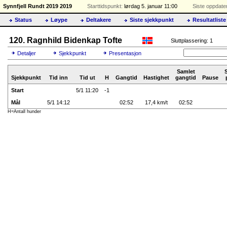
Synnfjell Rundt 2019 2019
Starttidspunkt:
lørdag 5. januar 11:00
Siste oppdater
Status
Løype
Deltakere
Siste sjekkpunkt
Resultatliste
120. Ragnhild Bidenkap Tofte
Sluttplassering: 1
Detaljer
Sjekkpunkt
Presentasjon
Samlet
Sjekkpunkt
Tid inn
Tid ut
H
Gangtid
Hastighet
gangtid
Pause
Start
5/1 11:20
-1
Mål
5/1 14:12
02:52
17,4 km/t
02:52
H=Antall hunder