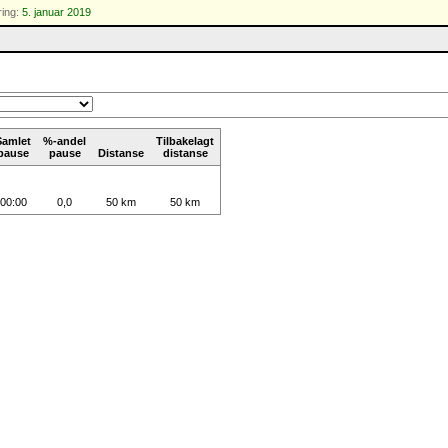
ing:
5. januar 2019
Samlet
%-andel
Tilbakelagt
pause
pause
Distanse
distanse
00:00
0,0
50 km
50 km