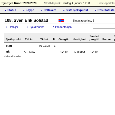
Synnfjell Rundt 2020 2020
Starttidspunkt:
lørdag 4. januar 11:00
Siste oppdater
Status
Løype
Deltakere
Siste sjekkpunkt
Resultatliste
108. Sven Erik Solstad
Sluttplassering: 6
Detaljer
Sjekkpunkt
Presentasjon
Samlet
Sjekkpunkt
Tid inn
Tid ut
H
Gangtid
Hastighet
gangtid
Pause
Start
4/1 11:08
-1
Mål
4/1 13:57
02:49
17,8 km/t
02:49
H=Antall hunder