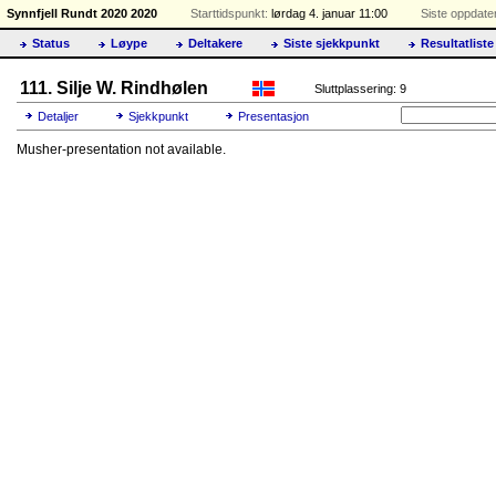
Synnfjell Rundt 2020 2020
Starttidspunkt:
lørdag 4. januar 11:00
Siste oppdater
Status
Løype
Deltakere
Siste sjekkpunkt
Resultatliste
111. Silje W. Rindhølen
Sluttplassering: 9
Detaljer
Sjekkpunkt
Presentasjon
Musher-presentation not available.