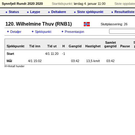
Synnfjell Rundt 2020 2020
Starttidspunkt:
lørdag 4. januar 11:00
Siste oppdater
Status
Løype
Deltakere
Siste sjekkpunkt
Resultatliste
120. Wilhelmine Thuv (RNB1)
Sluttplassering: 26
Detaljer
Sjekkpunkt
Presentasjon
Samlet
Sjekkpunkt
Tid inn
Tid ut
H
Gangtid
Hastighet
gangtid
Pause
Start
4/1 11:20
-1
Mål
4/1 15:02
03:42
13,5 km/t
03:42
H=Antall hunder