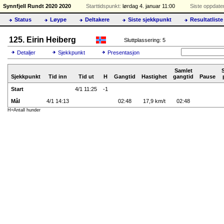
Synnfjell Rundt 2020 2020
Starttidspunkt:
lørdag 4. januar 11:00
Siste oppdater
Status
Løype
Deltakere
Siste sjekkpunkt
Resultatliste
125. Eirin Heiberg
Sluttplassering: 5
Detaljer
Sjekkpunkt
Presentasjon
Samlet
Sjekkpunkt
Tid inn
Tid ut
H
Gangtid
Hastighet
gangtid
Pause
Start
4/1 11:25
-1
Mål
4/1 14:13
02:48
17,9 km/t
02:48
H=Antall hunder