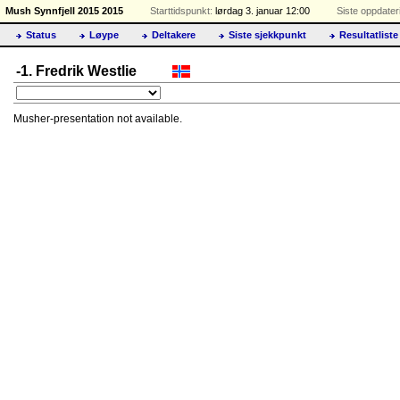
Mush Synnfjell 2015 2015
Starttidspunkt:
lørdag 3. januar 12:00
Siste oppdater
Status
Løype
Deltakere
Siste sjekkpunkt
Resultatliste
-1. Fredrik Westlie
Musher-presentation not available.