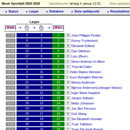
Mush Synnfjell 2020 2020
Starttidspunkt:
lørdag 4. januar 12:01
Siste oppdater
Status
Løype
Deltakere
Siste sjekkpunkt
Resultatliste
Løype
4
1
1
Jean Philippe Pontier
12:36
36
6
2
2
Ronny Frydenlund
12:17
17
12
3
3
Elisabeth Edland
12:38
38
22
5
4
Dan Ditlefsen
12:44
44
17
6
5
Lars Økern
12:23
23
1
4
6
Simon Andreas In-Albon
12:11
11
9
7
7
Thorvild Dalen
12:31
31
3
11
8
Helen Bakke Klemoen
12:03
3
5
10
9
Guro Byfuglien Wærner
12:06
6
21
9
10
Marius Andersen
12:39
39
20
8
11
Bjørnar Andersen(Ledsager Marius)
12:40
40
15
12
12
Inger Marie Haaland
12:35
35
16
13
13
Jørgen Solheim
12:34
34
29
15
14
Matts Johansen
12:37
37
24
18
15
Jan Åke Persson
12:29
29
28
17
16
Geir Wang
12:43
43
19
19
17
Siri Elisabeth Homelid
12:19
19
30
22
18
Truls Tollefsen
12:41
41
25
16
19
Tonje Elisabeth Breivik
12:27
27