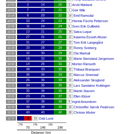
2
14
20
Arvid Mæland
12:05
5
7
23
21
Geir Wiik
12:01
1
8
20
22
Emil Ramsdal
12:14
14
10
24
23
Hennie Fische Pettersen
12:07
7
11
24
24
Sven Erik Gullbekk
12:08
8
13
21
25
Salva Luque
12:26
26
27
31
26
Katarina Esseth Afseer
12:12
12
31
27
27
Tom Erik Langegård
12:25
25
33
28
28
Ronny Sveberg
12:18
18
32
30
29
Ola Markali
12:20
20
18
32
30
Marte Stensland Jørgensen
12:13
13
14
26
31
Morten Rønseth
12:02
2
38
33
32
Thibaut Branquart
12:32
32
36
34
33
Marcus Smestad
12:15
15
26
36
34
Aleksander Skoglund
12:10
10
34
35
35
Lars Sandaker Kvittingen
12:24
24
35
36
36
Martin Stavem
12:22
22
23
29
37
Ellen Klüser
12:21
21
37
38
38
Ingrid Amundsen
12:09
9
39
39
39
Christoffer Sørvik Pedersen
12:16
16
40
40
40
Christer Afséer
12:28
28
X
Odd Lund
12:33
33
(70)
(76)
(50)
70
146
196
Distanse i km