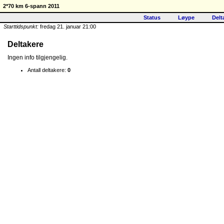
2*70 km 6-spann 2011
Status
Løype
Delt
Starttidspunkt:
fredag 21. januar 21:00
Deltakere
Ingen info tilgjengelig.
Antall deltakere:
0