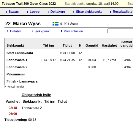
Tobacco Trail 300 Open Class 2022
Starttidspunkt:
søndag 10. april 14:00
Sis
Status
Løype
Deltakere
Siste sjekkpunkt
Resultatliste
22. Marco Wyss
91991 Åsele
Detaljer
Sjekkpunkt
Presentasjon
Samlet
Sjekkpunkt
Tid inn
Tid ut
H
Gangtid
Hastighet
gangtid
Start Lannavaara
10/4 14:08
12
Lannavaara 1
10/4 18:12
10/4 21:35
12
04:04
15,7 km/t
04:04
Lannavaara 2
00:00
04:04
Paksuniemi
Finish - Lannavaara
H=Antall hunder
Obligatorisk hvile
Varighet
Sjekkpunkt
Tid inn
Tid ut
02:18
Lannavaara 2
06:00
Tidsutjevning:
00:18