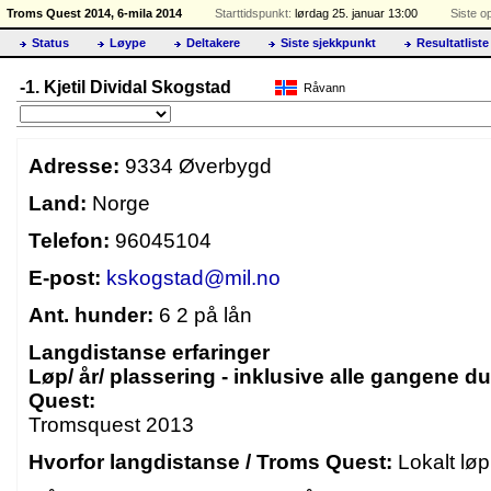
Troms Quest 2014, 6-mila 2014
Starttidspunkt:
lørdag 25. januar 13:00
Siste o
Status
Løype
Deltakere
Siste sjekkpunkt
Resultatliste
-1. Kjetil Dividal Skogstad
Råvann
Adresse:
9334 Øverbygd
Land:
Norge
Telefon:
96045104
E-post:
kskogstad@mil.no
Ant. hunder:
6 2 på lån
Langdistanse erfaringer
Løp/ år/ plassering - inklusive alle gangene du
Quest:
Tromsquest 2013
Hvorfor langdistanse / Troms Quest:
Lokalt løp