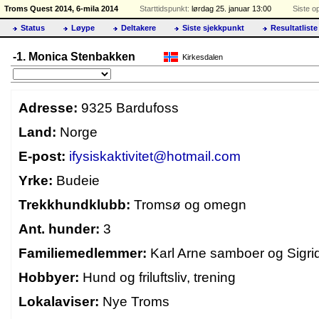
Troms Quest 2014, 6-mila 2014
Starttidspunkt:
lørdag 25. januar 13:00
Siste o
Status
Løype
Deltakere
Siste sjekkpunkt
Resultatliste
-1. Monica Stenbakken
Kirkesdalen
Adresse:
9325 Bardufoss
Land:
Norge
E-post:
ifysiskaktivitet@hotmail.com
Yrke:
Budeie
Trekkhundklubb:
Tromsø og omegn
Ant. hunder:
3
Familiemedlemmer:
Karl Arne samboer og Sigrid
Hobbyer:
Hund og friluftsliv, trening
Lokalaviser:
Nye Troms