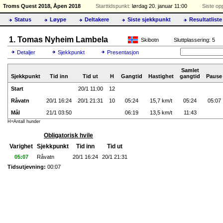
Troms Quest 2018, Åpen 2018
Starttidspunkt:
lørdag 20. januar 11:00
Siste op
Status
Løype
Deltakere
Siste sjekkpunkt
Resultatliste
1. Tomas Nyheim Lambela
Skibotn
Sluttplassering: 5
Detaljer
Sjekkpunkt
Presentasjon
Samlet
Sjekkpunkt
Tid inn
Tid ut
H
Gangtid
Hastighet
gangtid
Pause
Start
20/1 11:00
12
Råvatn
20/1 16:24
20/1 21:31
10
05:24
15,7 km/t
05:24
05:07
Mål
21/1 03:50
06:19
13,5 km/t
11:43
H=Antall hunder
Obligatorisk hvile
Varighet
Sjekkpunkt
Tid inn
Tid ut
05:07
Råvatn
20/1 16:24
20/1 21:31
Tidsutjevning:
00:07