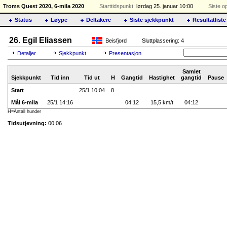
Troms Quest 2020, 6-mila 2020
Starttidspunkt:
lørdag 25. januar 10:00
Siste o
Status
Løype
Deltakere
Siste sjekkpunkt
Resultatliste
26. Egil Eliassen
Beisfjord
Sluttplassering: 4
Detaljer
Sjekkpunkt
Presentasjon
Samlet
Sjekkpunkt
Tid inn
Tid ut
H
Gangtid
Hastighet
gangtid
Pause
Start
25/1 10:04
8
Mål 6-mila
25/1 14:16
04:12
15,5 km/t
04:12
H=Antall hunder
Tidsutjevning:
00:06