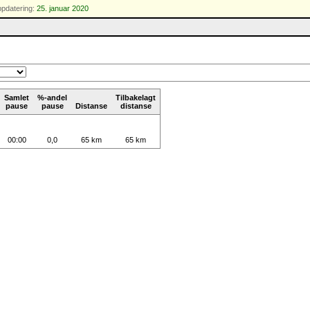
ppdatering:
25. januar 2020
Samlet
%-andel
Tilbakelagt
pause
pause
Distanse
distanse
00:00
0,0
65 km
65 km