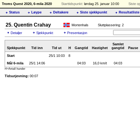
Troms Quest 2020, 6-mila 2020
Starttidspunkt:
lørdag 25. januar 10:00
Siste o
Status
Løype
Deltakere
Siste sjekkpunkt
Resultatliste
25. Quentin Crahay
Mortenhals
Sluttplassering: 2
Detaljer
Sjekkpunkt
Presentasjon
Samlet
Sjekkpunkt
Tid inn
Tid ut
H
Gangtid
Hastighet
gangtid
Pause
Start
25/1 10:03
8
Mål 6-mila
25/1 14:06
04:03
16,0 km/t
04:03
H=Antall hunder
Tidsutjevning:
00:07