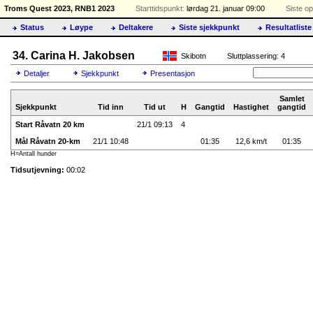
Troms Quest 2023, RNB1 2023
Starttidspunkt:
lørdag 21. januar 09:00
Siste op
Status
Løype
Deltakere
Siste sjekkpunkt
Resultatliste
34. Carina H. Jakobsen
Skibotn
Sluttplassering: 4
Detaljer
Sjekkpunkt
Presentasjon
Samlet
Sjekkpunkt
Tid inn
Tid ut
H
Gangtid
Hastighet
gangtid
Start Råvatn 20 km
21/1 09:13
4
Mål Råvatn 20-km
21/1 10:48
01:35
12,6 km/t
01:35
H=Antall hunder
Tidsutjevning:
00:02