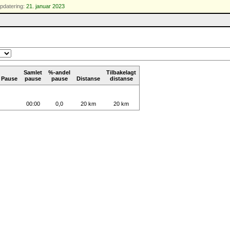
pdatering:
21. januar 2023
Samlet
%-andel
Tilbakelagt
Pause
pause
pause
Distanse
distanse
00:00
0,0
20 km
20 km